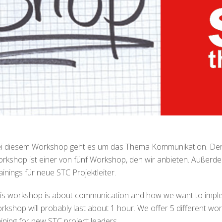
i diesem Workshop geht es um das Thema Kommunikation. Der 
rkshop ist einer von fünf Workshop, den wir anbieten. Außerdem
ainings für neue STC Projektleiter.
is workshop is about communication and how we want to imple
rkshop will probably last about 1 hour. We offer 5 different wor
aining for new STC project leaders.