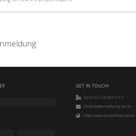
nmeldung
ER
GET IN TOUCH!
Serve the City Berlin e.V.
christine@servethecity.berlin
https://www.servethecity.berlin