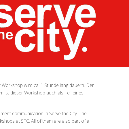
Workshop wird ca. 1 Stunde lang dauern. Der
 ist dieser Workshop auch als Teil eines
ment communication in Serve the City. The
kshops at STC. All of them are also part of a